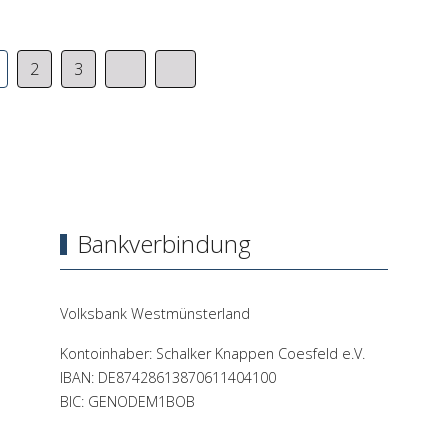
2
3
Bankverbindung
Volksbank Westmünsterland
Kontoinhaber: Schalker Knappen Coesfeld e.V.
IBAN: DE87428613870611404100
BIC: GENODEM1BOB