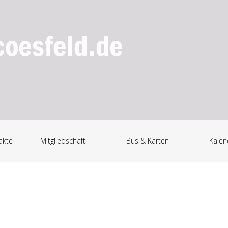
akte
Mitgliedschaft
Bus & Karten
Kalen
ke Büskens