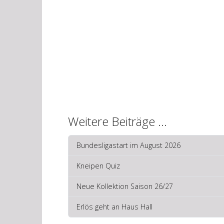
Weitere Beiträge …
Bundesligastart im August 2026
Kneipen Quiz
Neue Kollektion Saison 26/27
Erlös geht an Haus Hall