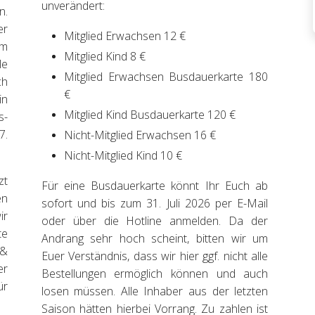
unverändert:
n.
er
Mitglied Erwachsen 12 €
am
Mitglied Kind 8 €
le
Mitglied Erwachsen Busdauerkarte 180
ch
€
in
Mitglied Kind Busdauerkarte 120 €
s-
7.
Nicht-Mitglied Erwachsen 16 €
Nicht-Mitglied Kind 10 €
zt
Für eine Busdauerkarte könnt Ihr Euch ab
en
sofort und bis zum 31. Juli 2026 per E-Mail
ir
oder über die Hotline anmelden. Da der
te
Andrang sehr hoch scheint, bitten wir um
 &
Euer Verständnis, dass wir hier ggf. nicht alle
er
Bestellungen ermöglich können und auch
ür
losen müssen. Alle Inhaber aus der letzten
Saison hätten hierbei Vorrang. Zu zahlen ist